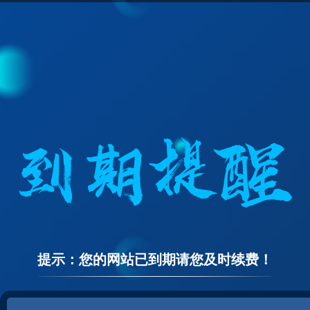
提示：您的网站已到期请您及时续费！